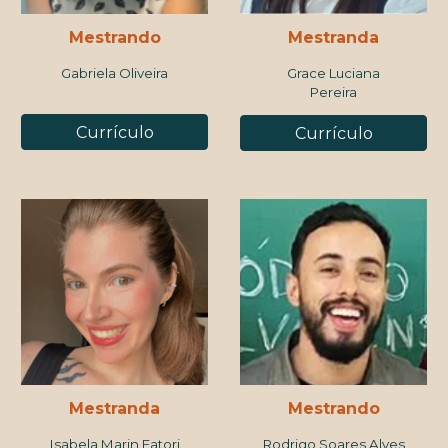
Mestrando
Mestrand
a
Gabriela Oliveira
Grace Luciana
Pereira
Currículo
Currículo
Mestranda
Mestrand
o
Isabela Marin Fatori
Rodrigo Soares Alves